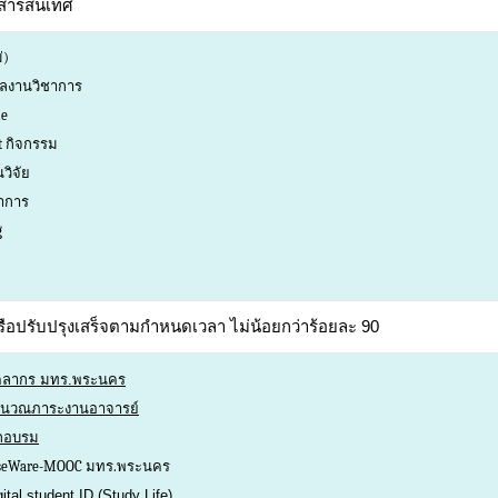
บสารสนเทศ
่)
ผลงานวิชาการ
le
pt กิจกรรม
วิจัย
ชาการ
g
อปรับปรุงเสร็จตามกำหนดเวลา ไม่น้อยกว่าร้อยละ 90
ุคลากร มทร.พระนคร
ำนวณภาระงานอาจารย์
ึกอบรม
urseWare-MOOC มทร.พระนคร
tal student ID (Study Life)