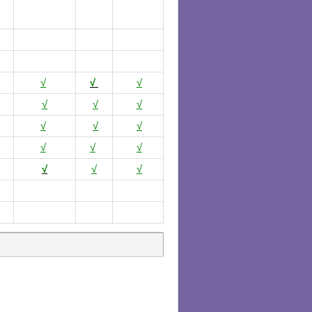
√
√
√
√
√
√
√
√
√
√
√
√
√
√
√