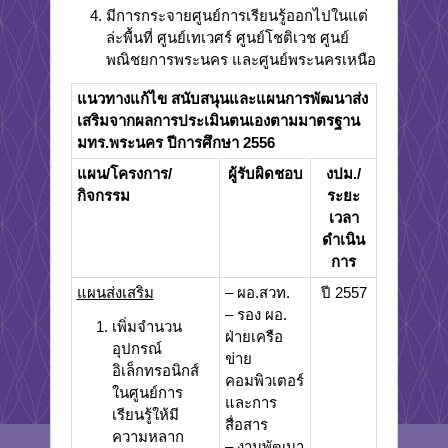
มีการกระจายศูนย์การเรียนรู้ออกไปในแต่
ล่ะพื้นที่ ศูนย์เทเวศร์ ศูนย์โชติเวช ศูนย์
พณิชยการพระนคร และศูนย์พระนครเหนือ
แนวทางแก้ไข สนับสนุนและแผนการพัฒนาส่ง
เสริมจากผลการประเมินตนเองตามมาตรฐาน
มทร
.พระนคร ปีการศึกษา 2556
แผน
/โครงการ/
ผู้รับผิดชอบ
งปม
./
กิจกรรม
ระยะ
เวลา
ดำเนิน
การ
แผนส่งเสริม
– ผอ.สวท.
ปี 2557
– รอง ผอ.
เพิ่มจำนวน
ฝ่ายเครือ
อุปกรณ์
ข่าย
อิเล็กทรอนิกส์
คอมพิวเตอร์
ในศูนย์การ
และการ
เรียนรู้ให้มี
สื่อสาร
ความหลาก
– งานพัฒนา