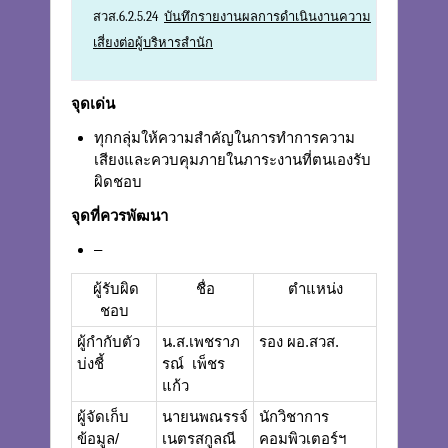
สวส.6.2.5.24
บันทึกรายงานผลการดำเนินงานความ
เสี่ยงต่อผู้บริหารสำนัก
จุดเด่น
ทุกกลุ่มให้ความสำคัญในการทำการความ
เสียงและควบคุมภายในภาระงานที่ตนเองรับ
ผิดชอบ
จุดที่ควรพัฒนา
–
ผู้รับผิด
ชื่อ
ตำแหน่ง
ชอบ
ผู้กำกับตัว
น.ส.เพชราภ
รอง ผอ.สวส.
บ่งชี้
รณ์ เพ็ชร
แก้ว
ผู้จัดเก็บ
นายนพณรรจ์
นักวิชาการ
ข้อมูล/
เนตรสกูลณี
คอมพิวเตอร์ฯ